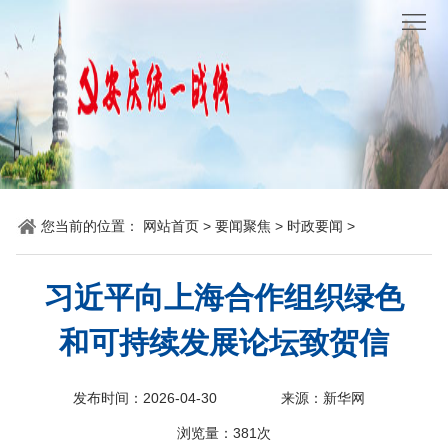
网
站
要
首
闻
统
页
聚
战
各
焦
时
地
机
您当前的位置：
网站首页
>
要闻聚焦
>
时政要闻
>
讯
动
关
他
习近平向上海合作组织绿色
态
党
山
理
和可持续发展论坛致贺信
建
之
论
统
石
园
战
发布时间：2026-04-30
来源：新华网
浏览量：
381次
地
百