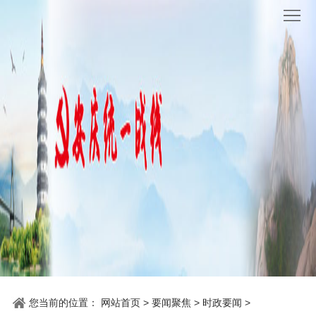
网
站
要
首
闻
统
页
聚
战
各
焦
时
地
机
讯
动
关
他
态
党
山
理
建
之
论
统
石
园
战
您当前的位置：
网站首页
>
要闻聚焦
>
时政要闻
>
地
百