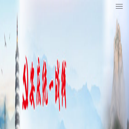
网
站
要
首
闻
统
页
聚
战
各
焦
时
地
机
讯
动
关
他
态
党
山
理
建
之
论
统
石
园
战
地
百