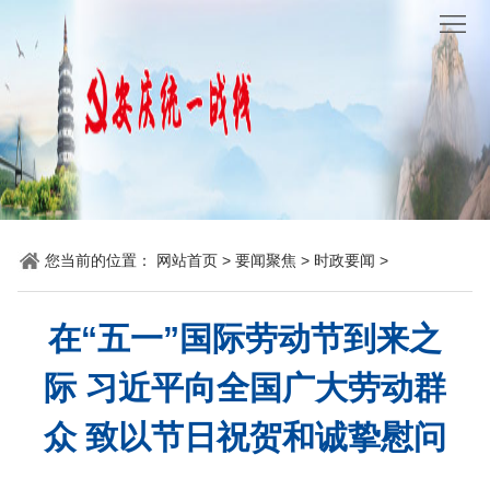
网
站
要
首
闻
统
页
聚
战
各
焦
时
地
机
您当前的位置：
网站首页
>
要闻聚焦
>
时政要闻
>
讯
动
关
他
态
党
山
理
在“五一”国际劳动节到来之
建
之
论
统
际 习近平向全国广大劳动群
石
园
战
众 致以节日祝贺和诚挚慰问
地
百