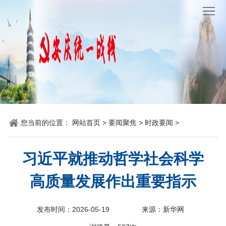
网
站
要
首
闻
统
页
聚
战
各
焦
时
地
机
您当前的位置：
网站首页
>
要闻聚焦
>
时政要闻
>
讯
动
关
他
态
党
山
理
习近平就推动哲学社会科学
建
之
论
统
高质量发展作出重要指示
石
园
战
发布时间：2026-05-19
来源：新华网
地
百