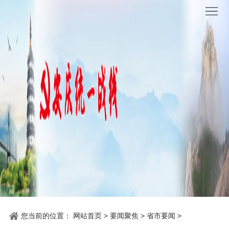
网
站
要
首
闻
统
页
聚
战
各
焦
时
地
机
讯
动
关
他
态
党
山
理
建
之
论
统
石
园
战
您当前的位置：
网站首页
>
要闻聚焦
>
省市要闻
>
地
百