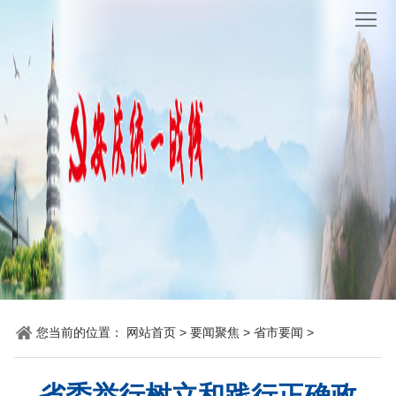
网
站
要
首
闻
统
页
聚
战
各
焦
时
地
机
讯
动
关
他
态
党
山
理
建
之
论
统
您当前的位置：
网站首页
>
要闻聚焦
>
省市要闻
>
石
园
战
地
百
省委举行树立和践行正确政