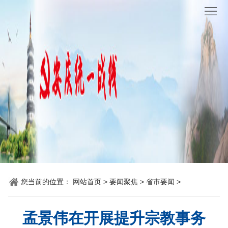
网
站
要
首
闻
统
页
聚
战
各
焦
时
地
机
讯
动
关
他
态
党
山
理
建
之
论
统
您当前的位置：
网站首页
>
要闻聚焦
>
省市要闻
>
石
园
战
孟景伟在开展提升宗教事务
地
百