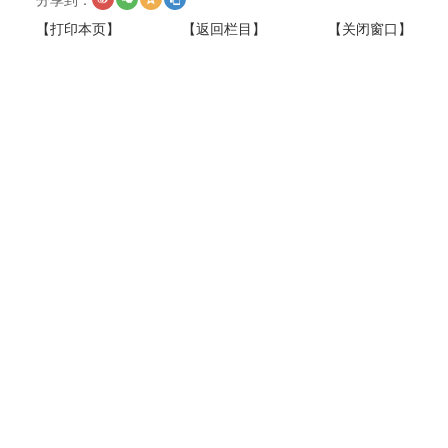
【打印本页】
【返回栏目】
【关闭窗口】
上一篇：
市委常委会召开扩大会议 把工作做在前面抓在日常
落到实处 打好稳增长“组合拳”确保半年“双过半” 孟景伟主持
并讲话 张君毅周东明花家红廖强出席
Copyright © 2009-2024 中共安庆市委统战部 All Rights Reserve