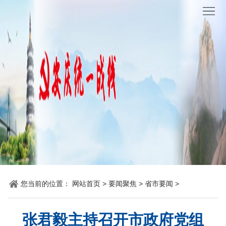
网
站
要
首
闻
统
页
聚
战
各
焦
时
地
机
讯
动
关
他
态
党
山
理
建
之
论
统
您当前的位置：
网站首页
>
要闻聚焦
>
省市要闻
>
石
园
战
张君毅主持召开市政府党组
地
百