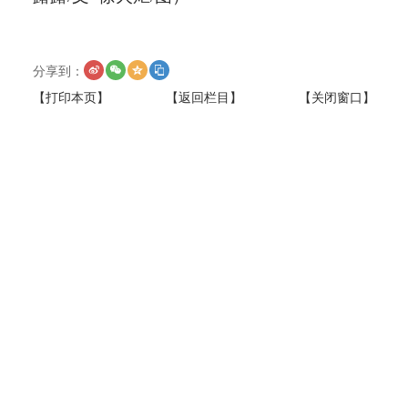
分享到：
【打印本页】
【返回栏目】
【关闭窗口】
上一篇：
梁言顺在中医药传承创新发展座谈会上强调 深入贯
彻习近平总书记关于中医药工作的重要论述 传承精华守正创