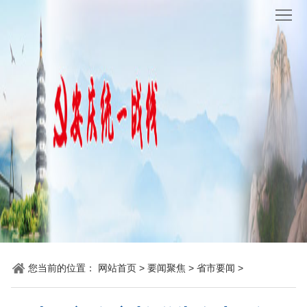
网
站
要
首
闻
统
页
聚
战
各
焦
时
地
机
讯
动
关
他
态
党
山
理
建
之
论
统
石
园
战
您当前的位置：
网站首页
>
要闻聚焦
>
省市要闻
>
地
百