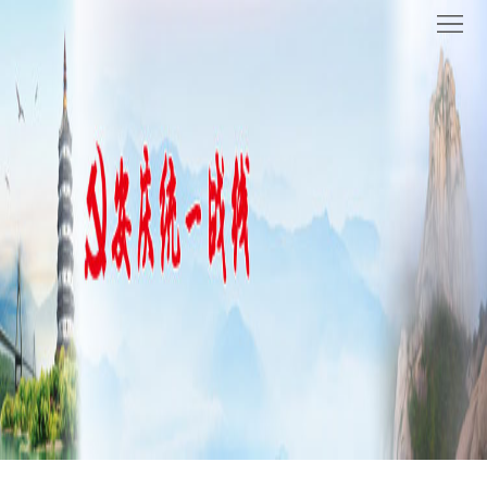
网
站
要
首
闻
统
页
聚
战
各
焦
时
地
机
讯
动
关
他
态
党
山
理
建
之
论
统
石
园
战
地
百