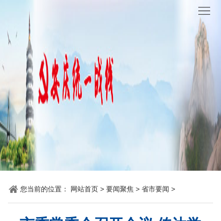
网
站
要
首
闻
统
页
聚
战
各
焦
时
地
机
讯
动
关
他
态
党
山
理
建
之
论
统
您当前的位置：
网站首页
>
要闻聚焦
>
省市要闻
>
石
园
战
地
百