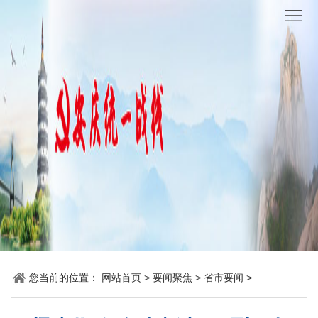
网
站
要
首
闻
统
页
聚
战
各
焦
时
地
机
讯
动
关
他
态
党
山
理
建
之
论
统
石
园
战
您当前的位置：
网站首页
>
要闻聚焦
>
省市要闻
>
地
百