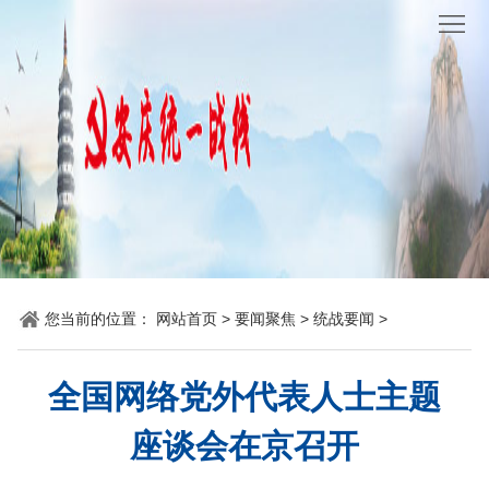
网
站
要
首
闻
统
页
聚
战
各
焦
时
地
机
讯
动
关
他
您当前的位置：
网站首页
>
要闻聚焦
>
统战要闻
>
态
党
山
理
建
之
论
统
全国网络党外代表人士主题
石
园
战
座谈会在京召开
地
百