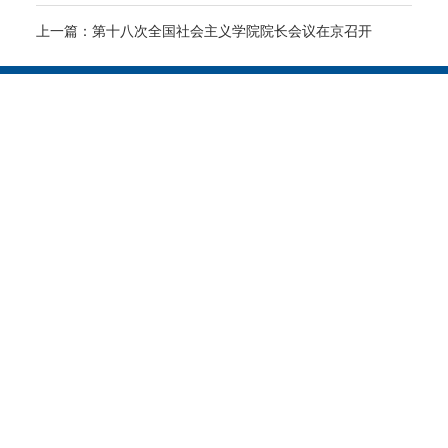
上一篇：
第十八次全国社会主义学院院长会议在京召开
Copyright © 2009-2024 中共安庆市委统战部 All Rights Reserve
备案号：皖ICP备11009532号-1
皖公网安备 34081102000048号
安庆市东部新城综合写字楼6楼B区 邮编：246000 电话：0556－
5346424 技术支持：
徽信网络