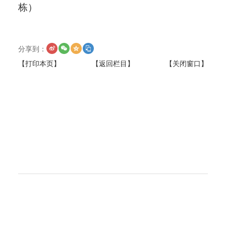
栋）
分享到：
【打印本页】
【返回栏目】
【关闭窗口】
上一篇：
市委统战部赴石化一中开展党外知识分子工作专题
调研