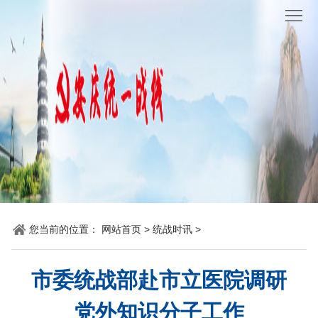
网
站
要
首
闻
统
页
聚
战
各
焦
时
地
机
讯
动
关
他
态
党
山
理
您当前的位置：
网站首页
>
统战时讯
>
建
之
论
统
市委统战部赴市立医院调研
石
园
战
党外知识分子工作
地
百