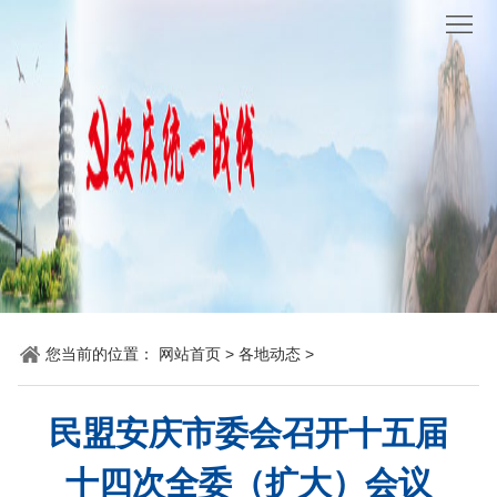
网
站
要
首
闻
统
页
聚
战
各
焦
时
地
机
讯
动
关
他
态
党
山
理
您当前的位置：
网站首页
>
各地动态
>
建
之
论
统
民盟安庆市委会召开十五届
石
园
战
十四次全委（扩大）会议
地
百