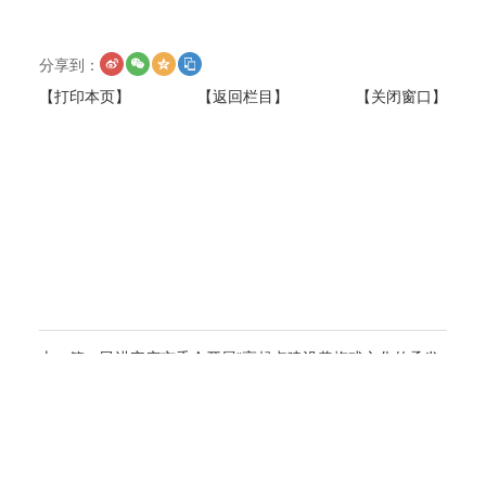
分享到：
【打印本页】
【返回栏目】
【关闭窗口】
上一篇：
民进安庆市委会开展“高起点建设黄梅戏文化传承发
展区 争创国家级戏曲文化生态保护区”重点协商课题调研
Copyright © 2009-2024 中共安庆市委统战部 All Rights Reserve