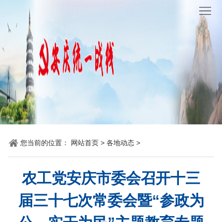
网
站
要
首
闻
统
页
聚
战
各
焦
时
地
机
讯
动
关
他
您当前的位置：
网站首页
>
各地动态
>
态
党
山
理
建
之
论
统
农工党安庆市委会召开十三
石
园
战
届三十七次常委会暨“参政为
地
百