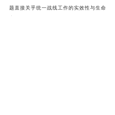
题直接关乎统一战线工作的实效性与生命
力。
中央社会主义学院马克思主义理论教研
部副教授 罗玉辉
：“两个健康”作为新时代党
中央统筹推进非公有制经济发展的重大制度
创新，其深层逻辑在于通过先进政治制度的
引领作用，构建有利于民营经济高质量发展
的制度环境和治理体系。
民营企业家唯有心怀祖国、胸怀大局，
才能在服务国家战略和满足人民需要中实现