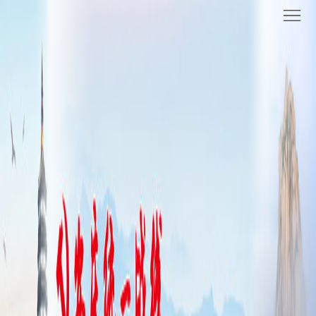
网
站
要
首
闻
统
页
聚
战
各
焦
时
地
机
讯
动
关
他
态
党
山
理
建
之
论
统
石
园
战
地
百