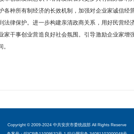
护各种所有制经济的长效机制，加强对企业家诚信经
到法律保护。进一步构建亲清政商关系，用好民营经
业家干事创业营造良好社会氛围。引导激励企业家增
间。
）
Copyright © 2009-2024 中共安庆市委统战部 All Rights Reserve
备案号：皖ICP备11009532号-1
皖公网安备 34081102000048号