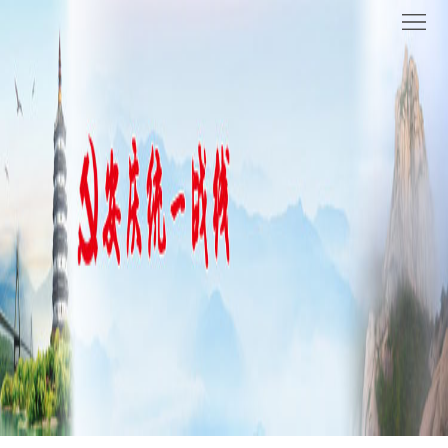
网
站
要
首
闻
统
页
聚
战
各
焦
时
地
机
讯
动
关
他
态
党
山
理
建
之
论
统
石
园
战
地
百