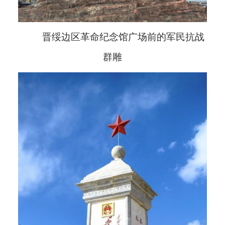
晋绥边区革命纪念馆广场前的军民抗战
群雕