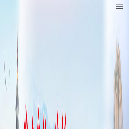
网
站
要
首
闻
统
页
聚
战
各
焦
时
地
机
讯
动
关
他
态
党
山
理
建
之
论
统
石
园
战
地
百