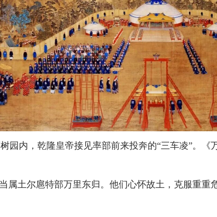
庄万树园内，乾隆皇帝接见率部前来投奔的“三车凌”。
当属土尔扈特部万里东归。他们心怀故土，克服重重危