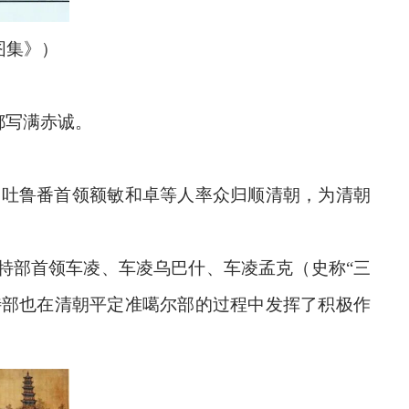
图集》）
都写满赤诚。
），吐鲁番首领额敏和卓等人率众归顺清朝，为清朝
伯特部首领车凌、车凌乌巴什、车凌孟克（史称“三
特部也在清朝平定准噶尔部的过程中发挥了积极作