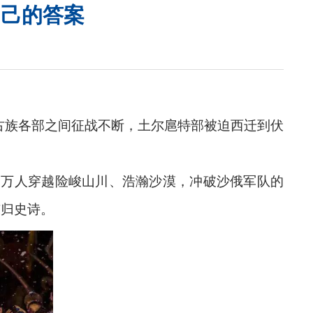
自己的答案
古族各部之间征战不断，土尔扈特部被迫西迁到伏
17万人穿越险峻山川、浩瀚沙漠，冲破沙俄军队的
东归史诗。