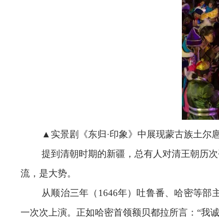
▲实景剧《东归·印象》中展现蒙古族土尔
提到清朝时期的新疆，总有人对清王朝历次
流，是大势。
从顺治三年（1646年）吐鲁番、哈密等
一次次上演。正如哈密首领额贝都拉所言：“我诚