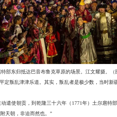
扈特部东归抵达巴音布鲁克草原的场景。江文耀摄。（
平定叛乱津津乐道。其实，叛乱者是极少数，当时新
部主动遣使朝贡，到乾隆三十六年（1771年）土尔扈
附天朝，非迫而然也。”