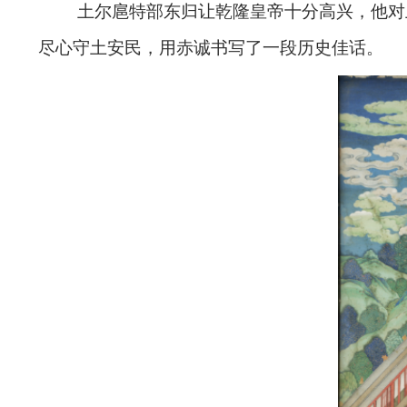
土尔扈特部东归让乾隆皇帝十分高兴，他对
尽心守土安民，用赤诚书写了一段历史佳话。