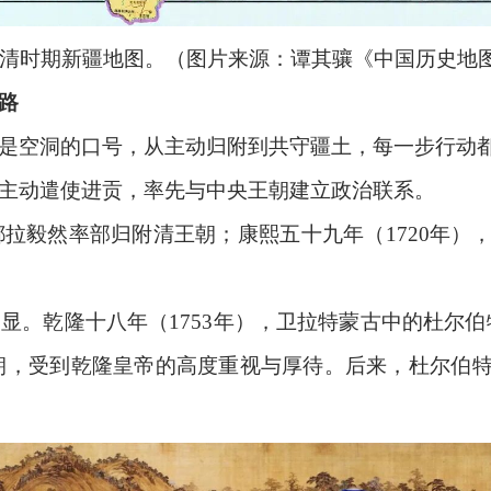
清时期新疆地图。（图片来源：谭其骧《中国历史地
心路
是空洞的口号，从主动归附到共守疆土，每一步行动
主动遣使进贡，率先与中央王朝建立政治联系。
贝都拉毅然率部归附清王朝；康熙五十九年（1720年
显。乾隆十八年（1753年），卫拉特蒙古中的杜尔
朝，受到乾隆皇帝的高度重视与厚待。后来，杜尔伯