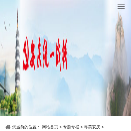
网
站
要
首
闻
统
页
聚
战
各
焦
时
地
机
讯
动
关
他
态
党
山
理
建
之
论
统
石
园
战
地
您当前的位置：
网站首页
>
专题专栏
>
寻美安庆
>
百