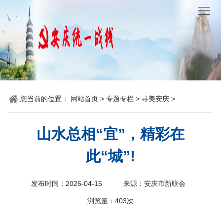
网
站
要
首
闻
统
页
聚
战
各
您当前的位置：
网站首页
>
专题专栏
>
寻美安庆
>
焦
时
地
机
讯
动
关
他
山水总相“宜”，精彩在
态
党
山
理
此“城”!
建
之
论
统
发布时间：2026-04-15
来源：安庆市新联会
石
园
战
浏览量：
403次
地
百