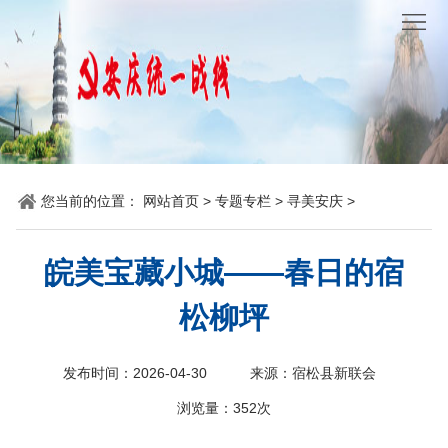
网
站
要
首
闻
统
页
聚
战
各
您当前的位置：
网站首页
>
专题专栏
>
寻美安庆
>
焦
时
地
机
讯
动
关
他
皖美宝藏小城——春日的宿
态
党
山
理
松柳坪
建
之
论
统
发布时间：2026-04-30
来源：宿松县新联会
石
园
战
浏览量：
352次
地
百