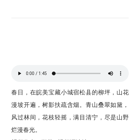
科
春日，在皖美宝藏小城宿松县的柳坪，山花
漫坡开遍，树影扶疏含烟。青山叠翠如黛，
风过林间，花枝轻摇，满目清宁，尽是山野
烂漫春光。