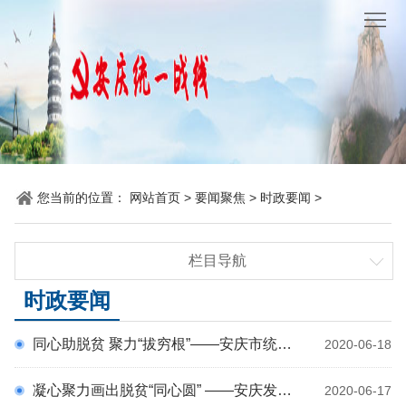
网
站
要
首
闻
统
页
聚
战
各
焦
时
地
机
您当前的位置：
网站首页
>
要闻聚焦
>
时政要闻
>
讯
动
关
他
栏目导航
态
党
山
理
时政要闻
时政要闻
建
之
论
统
统战要闻
同心助脱贫 聚力“拔穷根”——安庆市统一战线助力脱贫攻坚
2020-06-18
省市要闻
石
园
战
凝心聚力画出脱贫“同心圆” ——安庆发挥统一战线优势助力脱贫攻坚(下)
2020-06-17
地
百