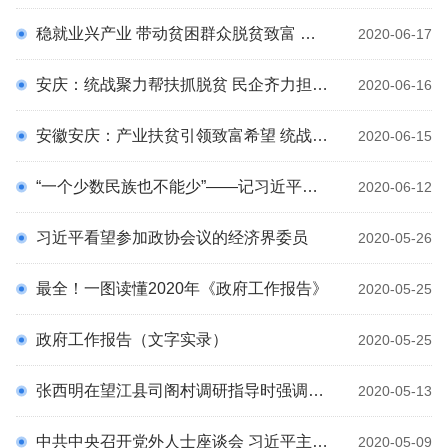
科
稳就业兴产业 带动贫困群众脱贫致富 ——安庆发挥统一战线优势助力脱贫攻坚(上)
2020-06-17
安庆：统战聚力帮扶抓脱贫 民企齐力担当拔穷根
2020-06-16
安徽安庆：产业扶贫引领致富希望 统战助力结出脱贫硕果
2020-06-15
“一个少数民族也不能少”——记习近平总书记在宁夏考察脱贫攻坚奔小康
2020-06-12
习近平看望参加政协会议的经济界委员
2020-05-26
最全！一图读懂2020年《政府工作报告》
2020-05-25
政府工作报告（文字实录）
2020-05-25
张西明在望江县司阁村调研指导时强调：珍惜巩固脱贫攻坚成果 接续推进脱贫攻坚与乡村振兴有效衔接
2020-05-13
中共中央召开党外人士座谈会 习近平主持并发表重要讲话
2020-05-09