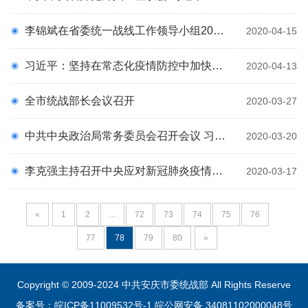
李锦斌在省委统一战线工作领导小组2020年第一次全体会议上强调 聚焦统筹“两手”打赢“两战”建言资政献计出力 为决战脱贫攻坚决胜全面小康作出更大贡献 信长星出席
2020-04-15
习近平：坚持在常态化疫情防控中加快推进生产生活秩序全面恢复
2020-04-13
全市统战部长会议召开
2020-03-27
中共中央政治局常务委员会召开会议 习近平主持
2020-03-20
李克强主持召开中央应对新冠肺炎疫情工作领导小组会议 部署进一步做好疫情防控和后续相关工作 推进全面复工复产 加快恢复经济社会秩序 王沪宁出席
2020-03-17
«
1
2
...
72
73
74
75
76
77
78
79
80
»
Copyright © 2009-2024 中共安庆市委统战部 All Rights Reserve
备案号：皖ICP备11009532号-1
皖公网安备 34081102000048号