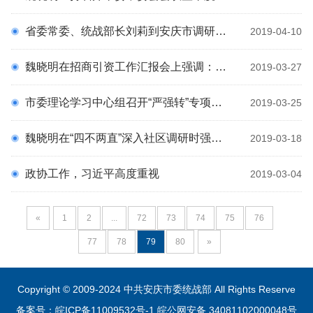
省委常委、统战部长刘莉到安庆市调研宗教工作
2019-04-10
魏晓明在招商引资工作汇报会上强调：聚焦首位产业和工业项目，提高招商引资精准度和实效性
2019-03-27
市委理论学习中心组召开“严强转”专项行动集中学习研讨会
2019-03-25
魏晓明在“四不两直”深入社区调研时强调 加强基层基础 办好民生实事
2019-03-18
政协工作，习近平高度重视
2019-03-04
«
1
2
...
72
73
74
75
76
77
78
79
80
»
Copyright © 2009-2024 中共安庆市委统战部 All Rights Reserve
备案号：皖ICP备11009532号-1
皖公网安备 34081102000048号