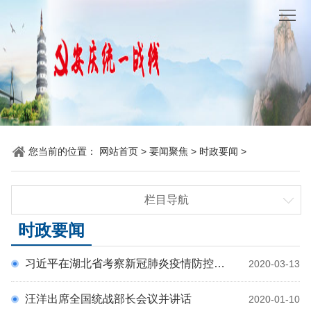
网
站
要
首
闻
统
页
聚
战
各
焦
时
地
机
您当前的位置：
网站首页
>
要闻聚焦
>
时政要闻
>
讯
动
关
他
栏目导航
态
党
山
理
时政要闻
时政要闻
建
之
论
统
统战要闻
习近平在湖北省考察新冠肺炎疫情防控工作
2020-03-13
省市要闻
石
园
战
汪洋出席全国统战部长会议并讲话
2020-01-10
地
百