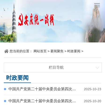
网
站
要
首
闻
统
页
聚
战
各
焦
时
地
机
您当前的位置：
网站首页
>
要闻聚焦
>
时政要闻
>
讯
动
关
他
栏目导航
态
党
山
理
时政要闻
时政要闻
建
之
论
统
统战要闻
中国共产党第二十届中央委员会第四次全体会议公报
2025-10-23
省市要闻
石
园
战
中国共产党第二十届中央委员会第四次全体会议在北京开始举行
2025-10-20
地
百