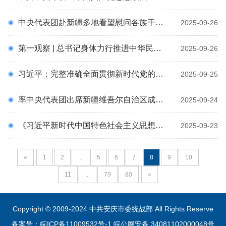
中央代表团赴新疆多地看望慰问各族干部群众 王沪宁参加活动
2025-09-26
第一观察 | 总书记身体力行推进中华民族共同体建设
2025-09-26
习近平：完整准确全面贯彻新时代党的治疆方略 努力建设团结和谐、繁荣富裕、文明进步、安居乐业、生态良好的社会主义现代化新疆
2025-09-25
率中央代表团出席新疆维吾尔自治区成立70周年庆祝活动 习近平抵达乌鲁木齐 王沪宁蔡奇同机抵达
2025-09-24
《习近平新时代中国特色社会主义思想课程体系和教学大纲（党员、干部教育培训使用）》正式出版发行
2025-09-23
«
1
2
...
5
6
7
8
9
10
11
...
79
80
»
Copyright © 2009-2024 中共安庆市委统战部 All Rights Reserve
备案号：皖ICP备11009532号-1
皖公网安备 34081102000048号