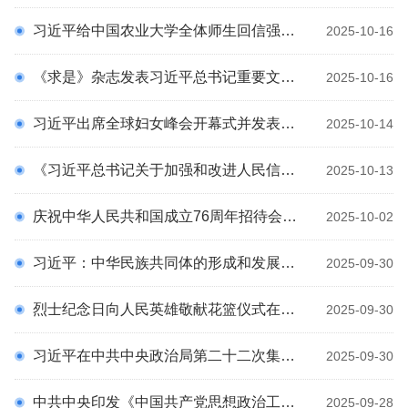
科
习近平给中国农业大学全体师生回信强调 弘扬优良办学传统矢志强农报国 努力培养更多知农爱农的专业人才
2025-10-16
《求是》杂志发表习近平总书记重要文章《推动落实全球发展倡议、 全球安全倡议、全球文明倡议、全球治理倡议》
2025-10-16
习近平出席全球妇女峰会开幕式并发表主旨讲话
2025-10-14
《习近平总书记关于加强和改进人民信访工作的重要思想学习读本》 出版发行
2025-10-13
庆祝中华人民共和国成立76周年招待会在京举行 习近平发表重要讲话 李强主持 赵乐际王沪宁蔡奇丁薛祥李希韩正出席
2025-10-02
习近平：中华民族共同体的形成和发展是人心所向、大势所趋、历史必然
2025-09-30
烈士纪念日向人民英雄敬献花篮仪式在京隆重举行 习近平等党和国家领导人出席
2025-09-30
习近平在中共中央政治局第二十二次集体学习时强调 系统推进我国宗教中国化 积极引导宗教与社会主义社会相适应
2025-09-30
中共中央印发《中国共产党思想政治工作条例》
2025-09-28