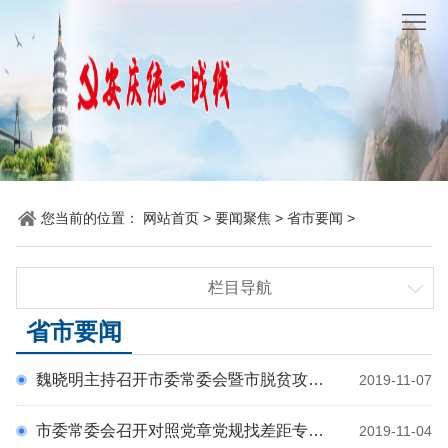
网
站
要
首
闻
统
页
聚
战
各
焦
时
地
机
您当前的位置：
网站首页
>
要闻聚焦
>
省市要闻
>
讯
动
关
他
栏目导航
态
党
山
理
时政要闻
省市要闻
建
之
论
统
统战要闻
魏晓明主持召开市委常委会暨市脱贫攻坚领导小组第五次会议 学习习近平总书记关于脱贫攻坚工作的重要指示精神 研究部署我市脱贫攻坚“冬季攻势”工作
2019-11-07
省市要闻
石
园
战
市委常委会召开对照党章党规找差距专题会议 刀刃向内找差距 自我革命抓整改 持续推动主题教育走深走实
2019-11-04
地
百