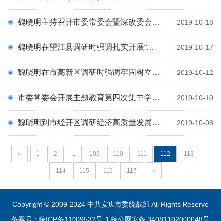
魏晓明主持召开市委常委会暨深改委会议学习习近平总书记在中央深改委会议上的重要讲话精神研究部署全市抗旱救灾工作
2019-10-18
魏晓明在望江县调研时强调扎实开展“不忘初心、牢记使命”主题教育切实解决一批事关群众切身利益的困难问题
2019-10-17
魏晓明在市高新区调研时强调牢固树立发展第一要务思想加快打造安庆高质量发展先行示范区
2019-10-12
市委常委会开展主题教育第四次集中学习研讨会 魏晓明主持 陈冰冰发言
2019-10-10
魏晓明到市经开区调研经济高质量发展工作
2019-10-08
«
1
2
...
109
110
111
112
113
114
115
116
117
»
Copyright © 2009-2024 中共安庆市委统战部 All Rights Reserve
备案号：皖ICP备11009532号-1
皖公网安备 34081102000048号