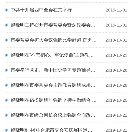
科
中共十九届四中全会在京举行
2019-11-01
魏晓明主持召开市委常委会暨深改委会议 传达学习省党政代表团赴沪苏浙考察对接活动 总结交流会精神 审议通过《安庆市深化农业综合行政执法改革 工作方案（送审稿）》
2019-11-01
市委常委会扩大会议强调比学赶超 奋勇争先 确保完成年度目标任务
2019-10-31
魏晓明在“不忘初心、牢记使命”主题教育专题党课报告会上强调践行初心使命 办好安庆的事 推动习近平新时代中国特色社会主义思想在安庆落地生根
2019-10-29
市委举行党史、新中国史学习专题辅导报告会
2019-10-28
魏晓明在市委常委会主题教育调研成果交流会上强调坚持把调查研究贯穿始终 扎实推进调研成果转化运用
2019-10-28
魏晓明在宿松调研时强调坚持学做结合 以解决问题的实绩体现主题教育成效
2019-10-25
魏晓明在市级总河长会议上强调全面改善河湖生态环境满足人民群众日益增长的美好生态环境需求
2019-10-21
魏晓明到中国·合肥苗交会安庆展区巡展时要求以推深做实林长制改革为抓手让“两山论”落地生根开花结果
2019-10-21