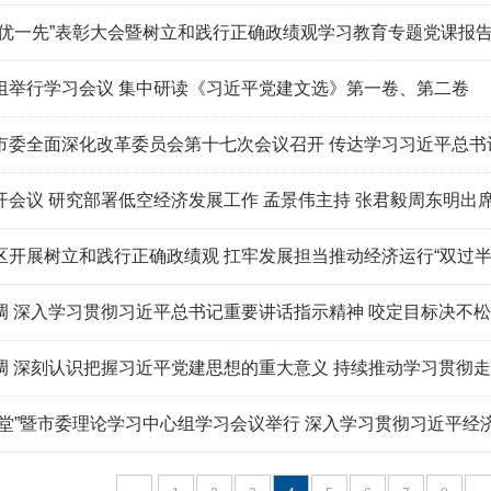
彰大会暨树立和践行正确政绩观学习教育专题党课报告会上强调 以先进典型为榜样 树立和践行正确政绩观 奋
组举行学习会议 集中研读《习近平党建文选》第一卷、第二卷
全面深化改革委员会第十七次会议召开 传达学习习近平总书记在山东德州考察时
会议 研究部署低空经济发展工作 孟景伟主持 张君毅周东明出
展树立和践行正确政绩观 扛牢发展担当推动经济运行“双过半”专题调研时强
 深入学习贯彻习近平总书记重要讲话指示精神 咬定目标决不松劲推
调 深刻认识把握习近平党建思想的重大意义 持续推动学习贯彻走
暨市委理论学习中心组学习会议举行 深入学习贯彻习近平经济思想 高质量高效率抓好规