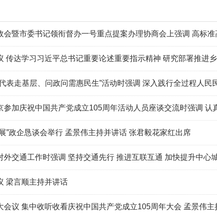
委书记领衔督办一号重点提案办理协商会上强调 高标准高质量创建国家级戏曲文化生态保护
 传达学习习近平总书记重要论述重要指示精神 研究部署推进乡村
代表走基层、问政问需惠民生”活动时强调 深入践行全过程人民民主 为
祝中国共产党成立105周年活动人员座谈交流时强调 认真学习贯彻习近平总书记重要讲话
展”政企恳谈会举行 孟景伟主持并讲话 张君毅花家红出席
对外交通工作时强调 坚持交通先行 推进互联互通 加快提升中心
议 梁言顺主持并讲话
会议 集中收听收看庆祝中国共产党成立105周年大会 孟景伟主