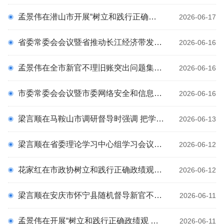
科
孟景伟在潜山市开展“树立和践行正确政绩观 实干担当加压奋进推动经济运行‘双过半’”专题调研时强调 全力以赴促发展惠民生 交出学习教育合格答卷
2026-06-17
省委常委会会议暨省推动长江经济带发展领导小组会议强调 深入学习贯彻习近平总书记重要讲话指示批示精神 在长江经济带发展战略中发挥更大作用 梁言顺主持并讲话
2026-06-16
孟景伟在全市新官不理旧账突出问题集中整治 工作推进会上强调 以历史主动精神把旧账接过来处理好 以实打实的集中整治成效让群众有感有得 张君毅主持 周东明花家红廖强出席
2026-06-16
市委常委会会议暨市委网络安全和信息化委员会会议召开 坚决扛起管网治网用网政治责任 奋力推动全市网信事业高质量发展 孟景伟主持会议
2026-06-16
梁言顺在马鞍山市调研督导时强调 把学习教育成果转化为干事创业的实效 实现高质量发展和高水平安全良性互动
2026-06-13
梁言顺在省委理论学习中心组学习会议上强调 坚持脚踏实地勇于担当接续奋斗 努力创造经得起实践人民历史检验的实绩 王清宪张西明出席
2026-06-12
花家红在市政协树立和践行正确政绩观学习教育案例 剖析思想交流会暨党组理论学习中心组学习会上强调 坚持人民政协为人民 努力创造新业绩
2026-06-12
梁言顺在安庆市怀宁县随机督导新官不理旧账和盲目蛮干方面突出问题集中整治时强调 勇于直面问题强化责任担当 以敢啃硬骨头的韧劲推进整改整治
2026-06-11
孟景伟在开展“树立和践行正确政绩观 促消费、惠民生”专题调研时强调 践行宗旨 为民造福 以正确政绩观引领扩内需促消费惠民生
2026-06-11