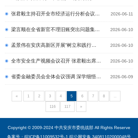
张君毅主持召开全市经济运行分析会议时强调 全力稳投资强招引优存量 确保完成上半年目标任务
2026-06-11
梁言顺在全省新官不理旧账突出问题集中整治工作推进会上强调 提高政治站位坚持问题导向勇于刀刃向内 坚决把集中整治重点任务抓紧抓实抓出成效 王清宪主持 张西明出席
2026-06-10
孟景伟在安庆高新区开展“树立和践行正确政绩观推动经济运行提质增效”专题调研时强调 坚定信心 攻坚克难 以正确政绩观推进腾笼换鸟凤凰涅槃
2026-06-10
全市安全生产视频会议召开 张君毅出席并讲话
2026-06-10
省委金融委员会全体会议强调 深学细悟笃行习近平总书记关于金融工作的重要论述 为全省“十五五”开好局起好步提供坚实金融支撑 梁言顺主持并讲话
2026-06-09
«
1
2
3
4
5
6
7
8
...
116
117
»
Copyright © 2009-2024 中共安庆市委统战部 All Rights Reserve
备案号：皖ICP备11009532号-1
皖公网安备 34081102000048号