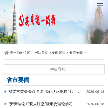
网
站
要
首
闻
统
页
聚
战
各
焦
时
地
机
您当前的位置：
网站首页
>
要闻聚焦
>
省市要闻
>
讯
动
关
他
栏目导航
态
党
山
理
时政要闻
省市要闻
建
之
论
统
统战要闻
省委常委会会议强调 深刻认识把握习近平党建思想的重大意义 持续推动学习贯彻走深走实见行见效 梁言顺主持并讲话
2026-06-18
省市要闻
石
园
战
“安庆理论武装大讲堂”暨市委理论学习中心组学习会议举行 深入学习贯彻习近平经济思想 高质量高效率抓好规划落实项目落地 孟景伟主持并讲话 张君毅花家红廖强出席
2026-06-18
地
百