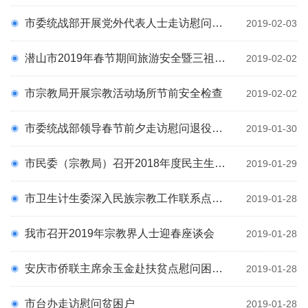
理论园地
科
市委统战部开展党外代表人士走访慰问活动
2019-02-03
统战百科
潜山市2019年春节期间旅游安全暨三祖寺安保工作会议召开
通知公告
2019-02-02
预决算公开
市宗教局开展宗教活动场所节前安全检查
2019-02-02
专题专栏
统战文化
市委统战部领导春节前夕走访慰问退役军人
2019-01-30
市民委（宗教局）召开2018年度民主生活会征求意见座谈会
2019-01-29
市卫生计生委深入民族宗教工作联系点走访慰问少数民族困难群众
2019-01-28
我市召开2019年宗教界人士迎春座谈会
2019-01-28
安庆市侨联主席余玉金赴扶贫点慰问困难群众
2019-01-28
市台办走访慰问贫困户
2019-01-28