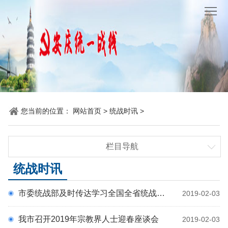
网
站
要
首
闻
统
页
聚
战
各
焦
时
地
机
您当前的位置：
网站首页
>
统战时讯
>
讯
动
关
他
栏目导航
态
党
山
理
要闻聚焦
统战时讯
建
之
论
统
统战时讯
市委统战部及时传达学习全国全省统战部长会议精神
2019-02-03
各地动态
石
园
战
机关党建
我市召开2019年宗教界人士迎春座谈会
2019-02-03
地
百
他山之石