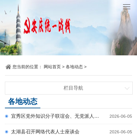
网
站
要
首
闻
统
页
聚
战
各
焦
时
地
机
您当前的位置：
网站首页
>
各地动态
>
讯
动
关
他
栏目导航
态
党
山
理
要闻聚焦
各地动态
建
之
论
统
统战时讯
宜秀区党外知识分子联谊会、无党派人士召开“参政为公、实干为民”主题教育专题学习会暨工作部署会
2026-06-05
各地动态
石
园
战
机关党建
太湖县召开网络代表人士座谈会
2026-06-05
地
百
他山之石