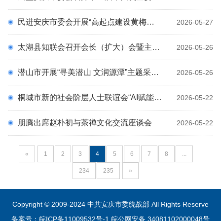
民进安庆市委会开展“高起点建设黄梅戏文化传承发展区 争创国家级戏曲文化生态保护区”重点协商课题调研
2026-05-27
太湖县知联会召开会长（扩大）会暨主题教育专题学习会
2026-05-26
潜山市开展“寻美潜山 文润源潭”主题采风活动
2026-05-26
桐城市新的社会阶层人士联谊会“AI赋能”培训班成功举办
2026-05-22
朋腾出席赵朴初与茶禅文化交流座谈会
2026-05-22
«
1
2
3
4
5
6
7
8
...
234
235
»
Copyright © 2009-2024 中共安庆市委统战部 All Rights Reserve
备案号：皖ICP备11009532号-1
皖公网安备 34081102000048号