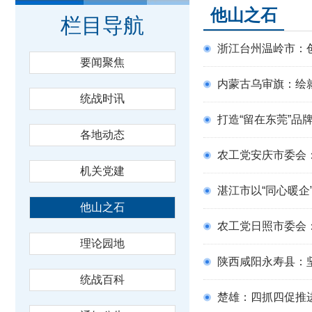
他山之石
栏目导航
浙江台州温岭市：创
要闻聚焦
内蒙古乌审旗：绘
统战时讯
打造“留在东莞”品
各地动态
农工党安庆市委会
机关党建
湛江市以“同心暖企
他山之石
农工党日照市委会：
理论园地
陕西咸阳永寿县：坚
统战百科
楚雄：四抓四促推进