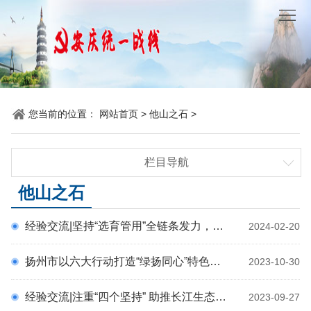
网
站
要
首
闻
统
页
聚
战
各
您当前的位置：
网站首页
>
他山之石
>
焦
时
地
机
栏目导航
讯
动
关
他
要闻聚焦
他山之石
态
党
山
理
统战时讯
经验交流|坚持“选育管用”全链条发力，打造高素质党外干部队伍
2024-02-20
各地动态
建
之
论
统
机关党建
扬州市以六大行动打造“绿扬同心”特色品牌
2023-10-30
石
园
他山之石
战
理论园地
经验交流|注重“四个坚持” 助推长江生态环境保护
2023-09-27
地
百