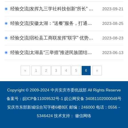
统战百科
经验交流|发挥九三学社科技创新“所长” 服务现代化美好安庆建设“所需”
通知公告
2023-09-21
科
预决算公开
经验交流|安徽太湖：“送餐”服务，打通服务民营经济“最后一米”
2023-08-25
专题专栏
统战文化
经验交流|宿松县工商联发挥“联字” 优势，做实“活力”文章
2023-08-23
经验交流|太湖县“三举措”推进民族团结进步宣传教育走深走实
2023-06-13
«
1
2
3
4
5
6
»
Copyright © 2009-2024 中共安庆市委统战部 All Rights Reserve
备案号：皖ICP备11009532号-1
皖公网安备 34081102000048号
安庆市东部新城综合写字楼6楼B区 邮编：246000 电话：0556－
5346424 技术支持：
徽信网络