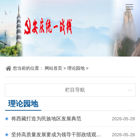
网
站
要
首
闻
统
页
聚
战
各
焦
时
地
机
您当前的位置：
网站首页
>
理论园地
>
讯
动
关
他
栏目导航
态
党
山
理
要闻聚焦
理论园地
建
之
论
统
统战时讯
将西藏打造为民族地区发展典范
2026-05-28
各地动态
石
园
战
机关党建
坚持高质量发展要成为领导干部政绩观的重要内容
2026-05-26
地
百
他山之石