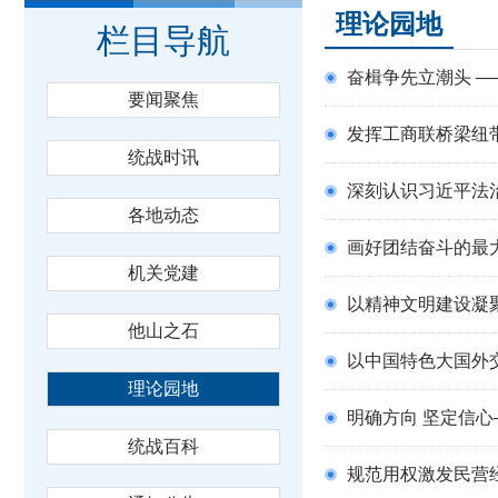
理论园地
栏目导航
奋楫争先立潮头 
要闻聚焦
发挥工商联桥梁纽
统战时讯
深刻认识习近平法
各地动态
画好团结奋斗的最
机关党建
以精神文明建设凝
他山之石
以中国特色大国外
理论园地
明确方向 坚定信
统战百科
规范用权激发民营