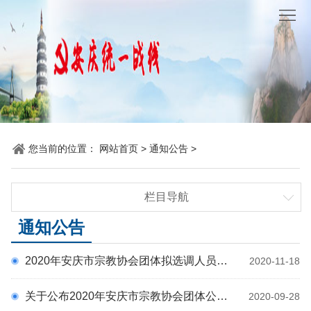
网
站
要
首
闻
统
页
聚
战
各
焦
时
地
机
您当前的位置：
网站首页
>
通知公告
>
讯
动
关
他
栏目导航
态
党
山
理
要闻聚焦
通知公告
建
之
论
统
统战时讯
2020年安庆市宗教协会团体拟选调人员名单公示
2020-11-18
各地动态
石
园
战
机关党建
关于公布2020年安庆市宗教协会团体公开选调工作人员面试成绩的公告
2020-09-28
地
百
他山之石