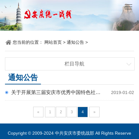
网
站
要
首
闻
统
您当前的位置：
网站首页
>
通知公告
>
页
聚
战
各
焦
时
栏目导航
地
机
要闻聚焦
通知公告
讯
动
关
他
统战时讯
态
党
关于开展第三届安庆市优秀中国特色社会主义建设者评选活动通知
山
2019-01-02
理
各地动态
机关党建
建
之
论
统
他山之石
«
1
2
3
4
»
石
园
战
理论园地
统战百科
Copyright © 2009-2024 中共安庆市委统战部 All Rights Reserve
地
百