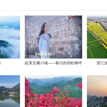
浴
皖美宝藏小城——春日的宿松柳坪
望江