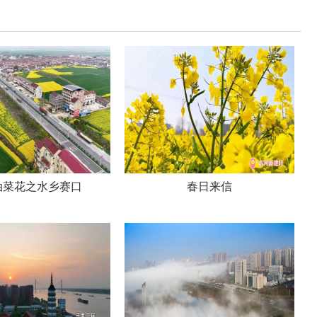
油菜花之水乡赛口
春日来信