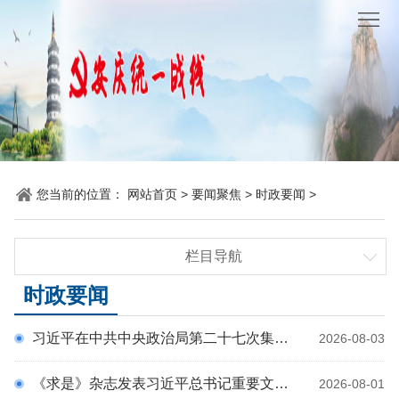
网
站
要
首
闻
统
页
聚
战
各
焦
时
地
机
您当前的位置：
网站首页
>
要闻聚焦
>
时政要闻
>
讯
动
关
他
栏目导航
态
党
山
理
时政要闻
时政要闻
建
之
论
统
统战要闻
习近平在中共中央政治局第二十七次集体学习时强调 强化政治引领 深化创新发展 高质量推进国防和军队现代化
2026-08-03
省市要闻
石
园
战
《求是》杂志发表习近平总书记重要文章《加快建设健康中国》
2026-08-01
地
百