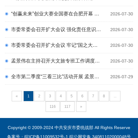
“创赢未来”创业大赛全国赛在合肥开幕 王晓萍讲话并宣布开幕 梁言顺致辞 王清宪出席
2026-07-30
市委常委会召开扩大会议 强化责任意识协同意识创新意识质效意识 全力奋战三季度决胜下半年 孟景伟主持并讲话 张君毅周东明花家红廖强出席
2026-07-30
市委常委会召开扩大会议 牢记“国之大者” 严守底线红线 以最坚决的态度最有力的举措抓好问题整改 孟景伟主持 张君毅周东明花家红廖强出席
2026-07-30
孟景伟在主持召开大文旅专班工作调度会时强调 坚持问题导向持续深化改革 把天柱山打造为近悦远来的旅游目的地 廖强出席
2026-07-30
全市第二季度“三看三比”活动开展 孟景伟张君毅率队 周东明花家红廖强参加
2026-07-29
«
1
2
3
4
5
6
7
8
...
116
117
»
Copyright © 2009-2024 中共安庆市委统战部 All Rights Reserve
备案号：皖ICP备11009532号-1
皖公网安备 34081102000048号