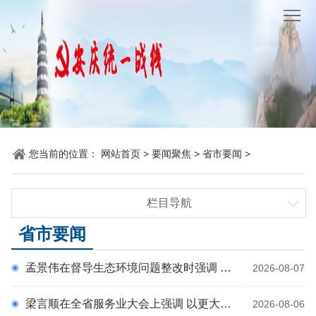
网
站
要
首
闻
统
页
聚
战
各
焦
时
地
机
您当前的位置：
网站首页
>
要闻聚焦
>
省市要闻
>
讯
动
关
他
栏目导航
态
党
山
理
时政要闻
省市要闻
建
之
论
统
统战要闻
孟景伟在督导生态环境问题整改时强调 推动生态环境问题真改实改 不断厚植高质量发展绿色底色
2026-08-07
省市要闻
石
园
战
梁言顺在全省服务业大会上强调 以更大力度推进服务业扩能提质 为安徽高质量发展提供有力支撑 王清宪主持 张西明出席
2026-08-06
地
百