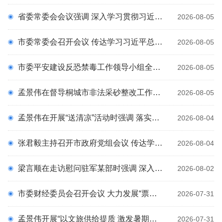
科
省委常委会会议强调 深入学习贯彻习近平总书记重要指示精神 推进我省基础教育高质量发展侨务工作提质增效 梁言顺主持并讲话
2026-08-05
市委常委会召开会议 传达学习习近平总书记重要讲话重要指示精神 研究部署全市公安工作等 孟景伟主持会议
2026-08-05
市委平安建设反恐禁毒工作领导小组全体会议强调 直面问题 攻坚克难 加快建设更高水平平安安庆 孟景伟主持 张君毅周东明花家红廖强出席
2026-08-05
孟景伟在督导桐城市非法采砂整改工作时强调 牢记“国之大者” 严守底线红线 以最严监管最严措施最严纪律推动问题改彻底改到位 张君毅参加
2026-08-05
孟景伟在开展“送清凉”活动时强调 落实落细防暑降温措施 用心用情关爱一线劳动者
2026-08-04
张君毅主持召开市政府党组会议 传达学习7月30日中央政治局会议精神等
2026-08-04
梁言顺在走访慰问驻军某部时强调 深入贯彻习近平强军思想 共同续写爱我人民爱我军的时代新篇
2026-08-02
市委财经委员会召开会议 大力发展“票根经济” 持续激发消费活力 孟景伟主持会议
2026-07-31
孟景伟开展“以文旅供给提质 激发暑期消费活力” 专题调研时强调 文化引客服务宠客业态留客 努力把“文旅流量”转化为“消费增量”
2026-07-31