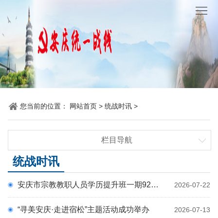
网
站
要
首
闻
统
页
聚
战
各
焦
时
地
机
您当前的位置：
网站首页
>
统战时讯
>
讯
动
关
他
栏目导航
态
党
山
理
要闻聚焦
统战时讯
建
之
论
统
统战时讯
安庆市宗教教职人员学历提升班一期92名学员顺利毕业
2026-07-22
各地动态
石
园
战
机关党建
“寻美安庆·走进宿松”主题活动成功举办
2026-07-13
地
百
他山之石