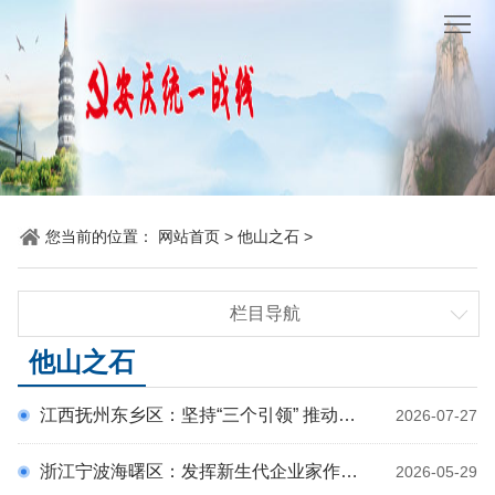
网
站
要
首
闻
统
页
聚
战
各
焦
时
地
机
您当前的位置：
网站首页
>
他山之石
>
讯
动
关
他
栏目导航
态
党
山
理
要闻聚焦
他山之石
建
之
论
统
统战时讯
江西抚州东乡区：坚持“三个引领” 推动新的社会阶层人士统战工作高质量发展
2026-07-27
各地动态
石
园
战
机关党建
浙江宁波海曙区：发挥新生代企业家作用 助推大赛成果向现实生产力转化
2026-05-29
地
百
他山之石