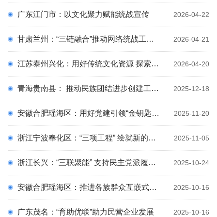
理论园地
广东江门市：以文化聚力赋能统战宣传
2026-04-22
科
统战百科
甘肃兰州：“三链融合”推动网络统战工作释放新能量
通知公告
2026-04-21
预决算公开
江苏泰州兴化：用好传统文化资源 探索凝心聚力路径
2026-04-20
专题专栏
统战文化
青海贵南县： 推动民族团结进步创建工作走深走实
2025-12-18
安徽合肥瑶海区：用好党建引领“金钥匙” 画好多元共治“同心圆”
2025-11-20
浙江宁波奉化区：“三项工程” 绘就新的社会阶层人士“同心圆”
2025-11-05
浙江长兴：“三联聚能” 支持民主党派履职能力建设
2025-10-24
安徽合肥瑶海区：推进各族群众互嵌式发展的瑶海实践
2025-10-16
广东茂名：“育助优联”助力民营企业发展
2025-10-16