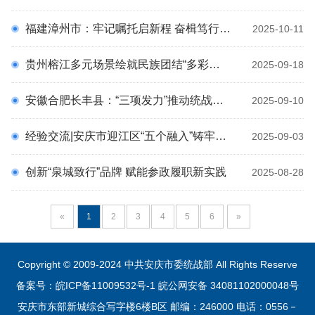
福建漳州市：牢记嘱托启新程 奋楫笃行谱新篇
2025-10-11
贵州榕江多元场景绘就民族团结“多彩版图”
2025-09-18
安徽合肥长丰县：“三项发力”推动统战工作责任制落实落细
2025-09-10
经验交流|安庆市迎江区“五个融入”铸牢中华民族共同体意识
2025-09-03
创新“泉城致行”品牌 赋能参政履职新实践
2025-08-28
«
1
2
3
4
5
6
»
Copyright © 2009-2024 中共安庆市委统战部 All Rights Reserve
备案号：皖ICP备11009532号-1
皖公网安备 34081102000048号
安庆市东部新城综合写字楼6楼B区 邮编：246000 电话：0556－