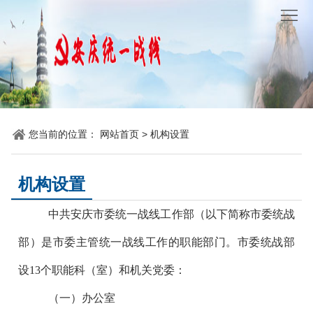
网
站
要
首
闻
统
页
聚
战
各
您当前的位置：
网站首页
>
机构设置
焦
时
地
机
讯
动
关
他
机构设置
态
党
山
理
中共安庆市委统一战线工作部（以下简称市委统战
建
之
论
统
部）是市委主管统一战线工作的职能部门。市委统战部
设13个职能科（室）和机关党委：
石
园
战
（一）办公室
地
百