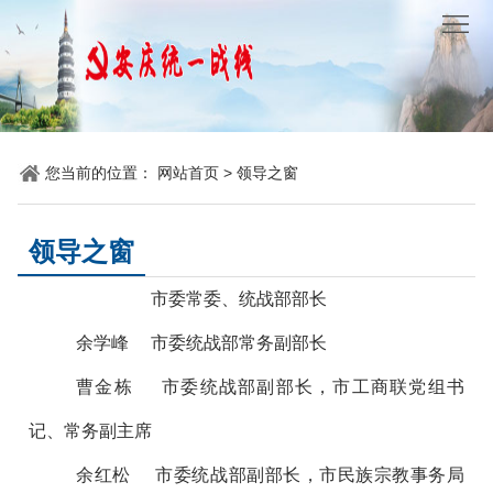
网
站
要
首
闻
统
您当前的位置：
网站首页
>
领导之窗
页
聚
战
各
焦
时
地
机
领导之窗
讯
动
关
他
市委常委、统战部部长
态
党
山
理
余学峰 市委统战部常务副部长
建
之
论
统
曹金栋 市委统战部副部长，市工商联党组书
石
园
战
记、常务副主席
余红松 市委统战部副部长，市民族宗教事务局
地
百